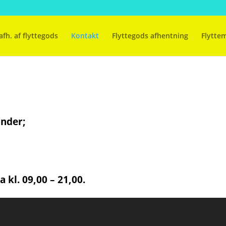
afh. af flyttegods
Kontakt
Flyttegods afhentning
Flytte
under;
a kl. 09,00 – 21,00.