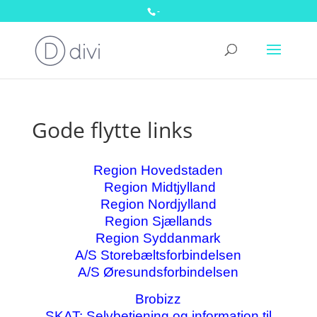
-
Gode flytte links
Region Hovedstaden
Region Midtjylland
Region Nordjylland
Region Sjællands
Region Syddanmark
A/S Storebæltsforbindelsen
A/S Øresundsforbindelsen
Brobizz
SKAT: Selvbetjening og information til