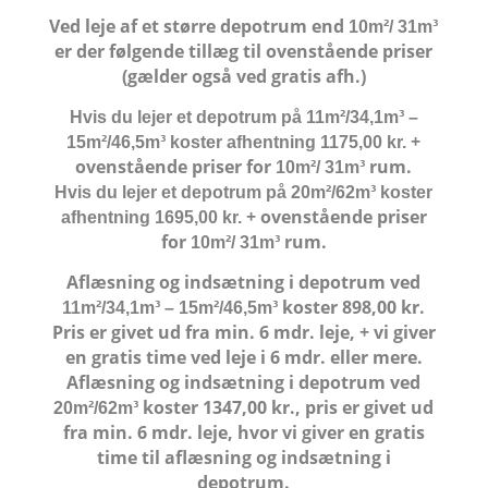
Ved leje af et større depotrum end
10m²/ 31m³
er der følgende tillæg til ovenstående priser
(gælder også ved gratis afh.)
Hvis du lejer et depotrum på
11m²/34,1m³
–
+
15m²/46,5m³
koster afhentning 1175,00 kr.
ovenstående priser for
rum.
10m²/
31m³
Hvis du lejer et depotrum på
20m²/62m³
koster
+ ovenstående priser
afhentning 1695,00 kr.
for
rum.
10m²/
31m³
Aflæsning og indsætning i depotrum ved
koster 898,00 kr.
11m²/34,1m³ – 15m²/46,5m³
Pris er givet ud fra min. 6 mdr. leje, + vi giver
en gratis time ved leje i 6 mdr. eller mere.
Aflæsning og indsætning i depotrum ved
koster 1347,00 kr., pris er givet ud
20m²/62m³
fra min. 6 mdr. leje, hvor vi giver en gratis
time til aflæsning og indsætning i
depotrum.