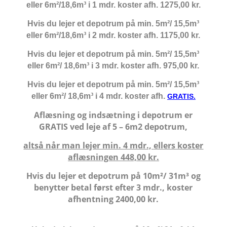
eller 6
m²/18,6m³
i 1 mdr. koster afh. 1275,00 kr.
Hvis du lejer et depotrum på min.
5m²/ 15,5m³
eller 6
m²/18,6m³
i 2 mdr. koster afh.
1175,00 kr.
Hvis du lejer et depotrum på min.
5m²/ 15,5m³
eller 6
m²/ 18,6m³
i 3 mdr. koster afh. 975,00 kr.
Hvis du lejer et depotrum på min.
5m²/ 15,5m³
eller 6
m²/ 18,6m³
i 4 mdr. koster afh.
GRATIS.
Aflæsning og indsætning i depotrum er
GRATIS ved leje af 5 – 6m2 depotrum,
altså når man lejer min. 4 mdr.,
ellers koster
aflæsningen 448,00 kr.
Hvis du lejer et depotrum på 10m²/ 31m³ og
benytter betal først efter 3 mdr., koster
afhentning 2400,00 kr.